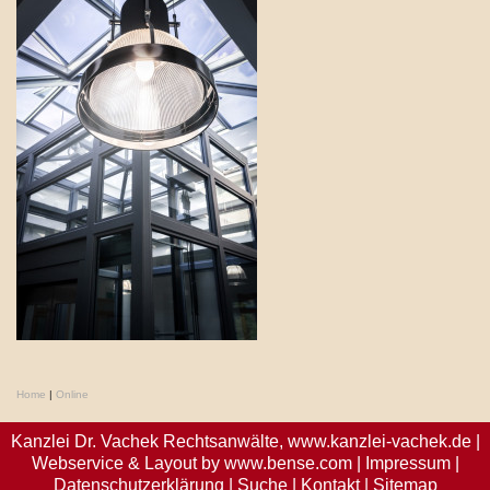
Home
|
Online
Kanzlei Dr. Vachek Rechtsanwälte,
www.kanzlei-vachek.de
|
Webservice & Layout by
www.bense.com
|
Impressum
|
Datenschutzerklärung
|
Suche
|
Kontakt
|
Sitemap